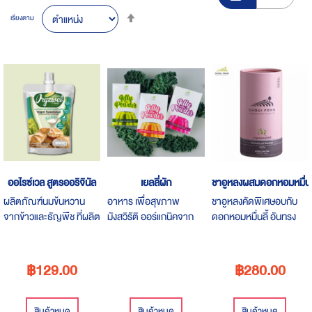
Set
เรียงตาม
Descending
Direction
ออไรซ์เวล สูตรออริจินัล
เยลลี่ผัก
ชาอูหลงผสมดอกหอมหมื่นลี้
ผลิตภัณฑ์นมข้นหวาน
อาหาร​ เพื่อสุขภาพ​
ชาอูหลงคัดพิเศษอบกับ
จากข้าวและธัญพืช ที่ผลิต
มังสวิรัติ ออร์แกนิค​จาก​ ​
ดอกหอมหมื่นลี้ อันทรง
จากข้าว ร่วมกับธัญพืช
นอร์ท​ ออร์แกนิค​ไทย​
คุณค่า และมีกลิ่มหอมที่
เพิ่มความอร่อยโดยการ
ฟาร์ม ผสม ผ​งบุกและคา
สามารถล่องลอยไปได้ไกล
ราดบนผลิตภัณฑ์เบเกอรี่
ราจีแนน​100 %
แสนไกล
฿129.00
฿280.00
/ ไอศกรีม / ขนมหวาน
naturaผสมสารให้ความ
หรือชงกับเครื่องดื่มร้อนก็
หวานผู้ป่วยเบาหวานทาน
อร่อยมาก
ได้เด็กทานฟันไม่ผุคุมน้ำ
สินค้าหมด
สินค้าหมด
สินค้าหมด