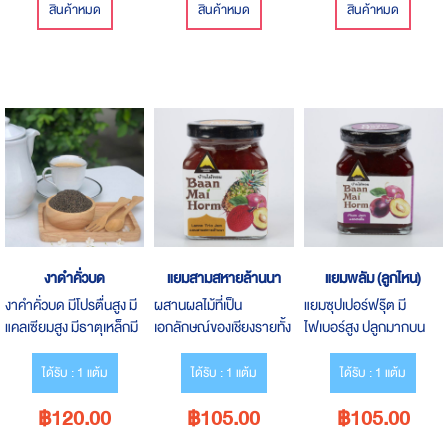
สินค้าหมด
สินค้าหมด
สินค้าหมด
งาดำคั่วบด
แยมสามสหายล้านนา
แยมพลัม (ลูกไหน)
งาคำคั่วบด มีโปรตื่นสูง มี
ผสานผลไม้ที่เป็น
แยมซุปเปอร์ฟรุ๊ต มี
แคลเซียมสูง มีธาตุเหล็กมี
เอกลักษณ์ของเชียงรายทั้ง
ไฟเบอร์สูง ปลูกมากบน
วิตามิน B1 B3 B6 มี
3 ชนิด ได้แก่ สับปะรด
พื้นที่สูงและอากาศหนาว
วิตามิน E สูงทาน
ลิ้นจี่ และพลัม
เย็น ผลสุกมีเปลือกหวาน
ได้รับ : 1 แต้ม
ได้รับ : 1 แต้ม
ได้รับ : 1 แต้ม
ปลอดภัย
฿120.00
฿105.00
฿105.00