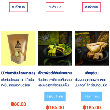
สินค้าหมด
สินค้าหมด
สินค้าหมด
มินิพันตาสับปะรดนางแล (แบบซอง)
เค้กชาเขียวไส้สับปะรดนางแล
เค้กทุเรียน
เค้กสับปะรดนางแลไส้แน่น
สัมผัสรสชาติและกลิ่นหอม
แป้งขนมสูตรเฉพาะ หอม
ทั้งชิ้น หอมหวานอร่อย
หอมของชาเขียวแบบเต็ม
นุ่ม สอดไส้ทุเรียนกวนเนื้อ
แบบไม่หวานมาก อร่อยได้
เต็มคำ ผสานกับไส้
แน่น เอาใจเหล่าคนรัก
ในขนาดมินิ
สับปะรดนางแล
ทุเรียน
ได้รับ : 1 แต้ม
ได้รับ : 1 แต้ม
฿80.00
฿185.00
฿185.00