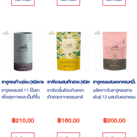
หนักทานแล้วไม่อ้วนl
ชาอูหลงก้านอ่อน (ชนิดกระป๋อง)
ชาเขียวผสมเก๊กฮวย (ชนิดซอง)
ชาอูหลงผสมดอกหอมหมื่นลี
ชาอูหลงเบอร์ 17 เป็นชา
ชาเขียวชั้นดีอบกับดอก
ผลิตจากใบชาอู่หลงสาย
เพื่อสุขภาพและเป็นที่ขึ้น
เก๊กฮวยจากธรรมชาติ
พันธุ์ 12 ผสมกับดอกหอม
ชื่อมากในเรื่องรสชาติชา
ผสมผสานกันอย่างลงตัว
หมื่นลี้อบแห้ง รสชาติเข้ม
อันล้ำเลิศ
อบอวลไปด้วยกลิ่นหอม
ข้น และมีกลิ่นหอม
ละมุน
฿210.00
฿160.00
฿200.00