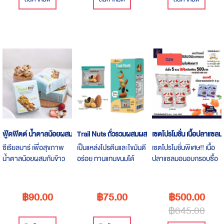
Sale
ฟู้ดฟิตต์ น้ำตาลน้อยผสมข้าวกล้องงอก
Trail Nuts ถั่วรวมผสมผสมไม้
เซตโปรโมชั่น เนื้อปลาแซ
ซีเรียลบาร์ เพื่อสุขภาพ
เป็นแหล่งโปรตีนและไขมันดี
เซตโปรโมชั่นพิเศษ!! เนื้อ
น้ำตาลน้อยผสมกับข้าว
อร่อย ทานแทนขนมได้
ปลาแซลมอนอบกรอบซื้อ
กล้องงอก ธัญพืชและผล
ช่วยควบคุมน้ำหนัก
5 ซอง ลดเหลือเพียง 500
ไม้น้ำตาลน้อย ทานเป็น
โซเดียมต่ำ
บาท จากปกติ 645 บาท
อาหารเช้าคู่กับโยเกิร์ต
แถมเนื้อปลาแซลมอนรส
฿90.00
฿75.00
฿500.00
หรือ ทานเล่นก็ได้สุขภาพ
ปลาร้า 2 ซองจัดส่งฟรี!!!
฿645.00
เฉพาะลูกค้า ไทยมีดี.com