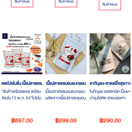
เท่านั้น เนื้อปลาแซลมอน
สินค้าหมด
สินค้าหมด
สินค้าหมด
อบกรอบผลิตจากเนื้อปลา
แซลมอนแท้ 100% นำเข้า
จากประเทศนอร์เวย์ทานได้
ทั้งเด็กและผู้ใหญ่สามารถ
นำมาทาานได้ หลายวิธี
เช่น ทานเป็นอาหารทาน
เล่น,คลุกผงปรุงรสเพื่อ
เพิ่มรสชาติ หรือบด
ละเอียดโรยข้าวมีโอเมก้า 3
โปรตีนสูง แคลอรี่ต่ำบรรจุ
1 ซอง 40 กรัม มีตรา
รับรอง HALAL อิสลาม
เซตโปรโมชั่น เนื้อปลาแซลมอนอบกรอบ
เนื้อปลาแซลมอนอบกรอบ
ชากัญชง-ชาชงเพื่อสุขภา
ทานได้
*สินค้าพรีออเดอร์ พร้อม
เนื้อปลาแซลมอนอบกรอบ
ใบกัญชง ออร์แกนิค เป็นยา
จัดส่ง 13 พ.ค. 64*โปรโม
ผลิตจากเนื้อปลาแซลมอน
บำรุงโลหิต ช่วยบรรเทา
ชั่นพิเศษ!! เนื้อปลา
แท้ 100% นำเข้าจาก
อาการเจ็บปวด ช่วยทำให้
แซลมอนอบกรอบซื้อ 3
ประเทศนอร์เวย์ ทานได้ทั้ง
รู้สึกผ่อนคลาย สดชื่น ช่วย
ซอง ราคาเพียง 897 บาท
เด็กและผู้ใหญ่สามารถนำ
ลดอาการวิงเวียนศีรษะ
฿897.00
฿299.00
฿290.00
แถมน้ำพริกเนื้อปลา
มาทาานได้ หลายวิธี เช่น
ปวดศีรษะหรือไมเกรน ช่วย
แซลมอน 1 กระปุกจัดส่ง
ทานเป็นอาหารทานเล่น,
แก้กระหาย แก้ท้องร่วง โรค