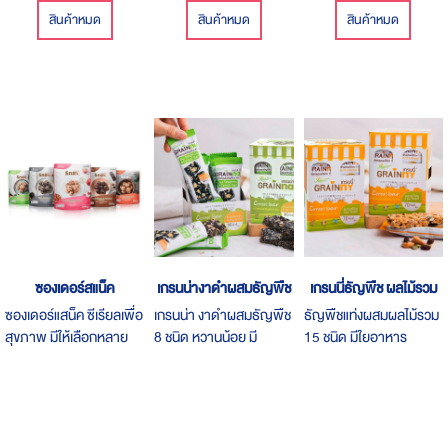
ฟรี!!! เฉพาะลูกค้า ไทยมี
คลุกผงปรุงรสเพื่อเพิ่ม
บิด ช่วยคลายกล้ามเนื้อ
สินค้าหมด
สินค้าหมด
สินค้าหมด
ดี.com เท่านั้น เนื้อปลา
รสชาติ หรือบดละเอียด
แก้โรคเกาต์ ช่วยให้หลับ
แซลมอนอบกรอบผลิต
โรยข้าว มีโอเมก้า 3 โปรตีน
สนิท ตื่นมาโล่งสบาย
จากเนื้อปลาแซลมอนแท้
สูง แคลอรี่ต่ำ บรรจุ 1 ซอง
100% นำเข้าจากประเทศ
100 กรัม มีตรารับรอง
นอร์เวย์ ทานได้ทั้งเด็กและ
HALAL อิสลามทานได้
ผู้ใหญ่สามารถนำมาทาาน
ได้ หลายวิธี เช่น ทานเป็น
อาหารทานเล่น, คลุกผง
ปรุงรสเพื่อเพิ่มรสชาติ
หรือบดละเอียดโรยข้าว มี
โอเมก้า 3 โปรตีนสูง
แคลอรี่ต่ำ บรรจุ 1 ซอง
ซองเดอร์สแน็ค
เกรนน่างาดำผสมธัญพืช
เกรนนี่ธัญพืช ผลไม้รวม
100 กรัม มีตรารับรอง
ซองเดอร์แสน็ค ซีเรียลเพื่อ
เกรนน่า งาดำผสมธัญพืช
ธัญพืชแท่งผสมผลไม้รวม
HALAL อิสลามทานได้
สุขภาพ มีให้เลือกหลาย
8 ชนิด หวานน้อย มี
15 ชนิด มีใยอาหาร
หลายรสชาติ
แคลเซียมสูง
น้ำตาลน้อย ไม่เจือสี ไม่มี
โคเลสเตอรอลและไขมัน
ทรานส์ ไม่ใส่วัตถุกันเสีย