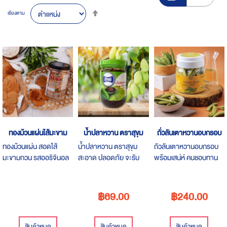
Set
เรียงตาม
Descending
Direction
ทองม้วนแผ่นไส้มะขาม
น้ำปลาหวาน ตราสุขุม
ถั่วลันเตาหวานอบกรอบ
ทองม้วนแผ่น สอดไส้
น้ำปลาหวาน ตราสุขุม
ถัวลันเตาหวานอบกรอบ
มะขามกวน รสออริจินอล
สะอาด ปลอดภัย จะรับ
พร้อมเสน่ห์ คนชอบทาน
อร่อยจนหยุดไม่ได้
ประทานกับมะม่วงหรือผล
ผักต้องร้อง พกพาสะดวก
ไม้ชนิดต่างๆ ก็อร่อยได้
ทานได้ไม่เบื่อและไม่อ้วน
ตามใจชอบ
฿69.00
฿240.00
สินค้าหมด
สินค้าหมด
สินค้าหมด