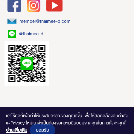
member@thaimee-d.com
@thaimee-d
เราใช้คุกกี้เพื่อทำให้ประสบการณ์ของคุณดีขึ้น
เพื่อให้สอดคล้องกับคำสั่ง
e-Privacy ใหม่เราจำเป็นต้องขอความยินยอมจากคุณในการตั้งค่าคุกกี้
ไทยมีดี.com © 2020 Online Store. All Rights Reserved. DESIGNED BY
CLICK
ยอมรับ
อ่านเพิ่มเติม
END
.