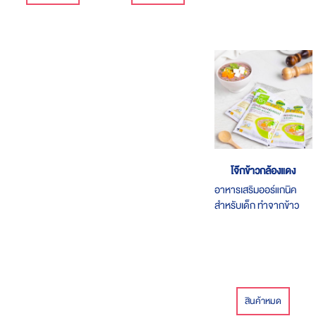
โจ๊กข้าวกล้องแดง
อาหารเสริมออร์แกนิค
สำหรับเด็ก ทำจากข้าว
หอมมะลิเต็มเมล็ด
สินค้าหมด