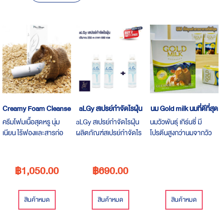
Descending
Direction
Creamy Foam Cleanser
aLGy สเปรย์กำจัดไรฝุ่น
นม Gold milk นมที่ดีที่สุด
ครีมโฟมเนื้อสุดหรู นุ่ม
aLGy สเปรย์กำจัดไรฝุ่น
นมวัวพันธุ์ เกิร์นซี่ มี
เนียน ไร้ฟองและสารก่อ
ผลิตภัณฑ์สเปรย์กำจัดไร
โปรตีนสูงกว่านมจากวัว
ระคายเคือง ผ่านการ
ฝุ่น จากน้ำมันหอมระเหย
สายพันธุ์อื่น สารอาหาร
ทดสอบโดยแพทย์ผู้เชียว
ธรรมชาติ ป้องกันและ
ใกล้เคียงน้ำนมแม่ เด็กหรือ
ชาญแล้วว่าอ่อนโยนต่อผิว
กำจัดไรฝุ่น
ผู้ใหญ่แพ้นมวัวทานได้
฿1,050.00
฿690.00
สินค้าหมด
สินค้าหมด
สินค้าหมด