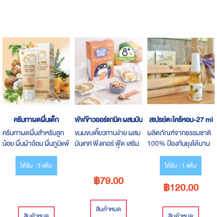
ครีมทาผดผื่นเด็ก
พัฟข้าวออร์แกนิค ผสมมันเทศ รสส้ม
สเปรย์ตะไคร้หอม-27 ml
ครีมทาผดผื่นสำหรับลูก
ขนมขบเคี้ยวทานง่าย ผสม
ผลิตภัณฑ์จากธรรมชาติ
น้อย ผื่นผ้าอ้อม ผื่นภูมิแพ้
มันเทศ ฟิงเกอร์ ฟู๊ด เสริม
100% ป้องกันยุงได้นาน
ผิวหนัง ผดร้อน รอยบวม
พัฒนาการด้านการทาน
กว่า 3 ชั่วโมง
แดงยุงกัด
อาหารด้วยตนเอง ด้าน
ได้รับ : 3 แต้ม
ได้รับ : 1 แต้ม
ประสาทสัมผัสทั้งสายตา-
฿79.00
฿120.00
กล้ามเนื่อมัดเล็ก และเป็น
จุดเริ่มต้นของการเคี้ยว
สินค้าหมด
สินค้าหมด
สินค้าหมด