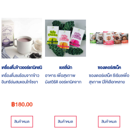
เครื่องดื่มข้าวออร์แกนิคชนิดผง
เยลลี่ผัก
ซองเดอร์สแน็ค
เครื่องดื่มชงร้อนจากข้าว
อาหาร​ เพื่อสุขภาพ​
ซองเดอร์แสน็ค ซีเรียลเพื่อ
อินทรีย์ผสมแอนโทไซยา
มังสวิรัติ ออร์แกนิค​จาก​ ​
สุขภาพ มีให้เลือกหลาย
นินจากข้าวสีเข้ม สารต้าน
นอร์ท​ ออร์แกนิค​ไทย​
หลายรสชาติ
อนุมูลอิสระจากธรรมชาติ
ฟาร์ม ผสม ผ​งบุกและคา
ออร์แกนิค 100%
ราจีแนน​100 %
฿180.00
naturaผสมสารให้ความ
หวานผู้ป่วยเบาหวานทาน
ได้เด็กทานฟันไม่ผุคุมน้ำ
สินค้าหมด
สินค้าหมด
สินค้าหมด
หนักทานแล้วไม่อ้วนl