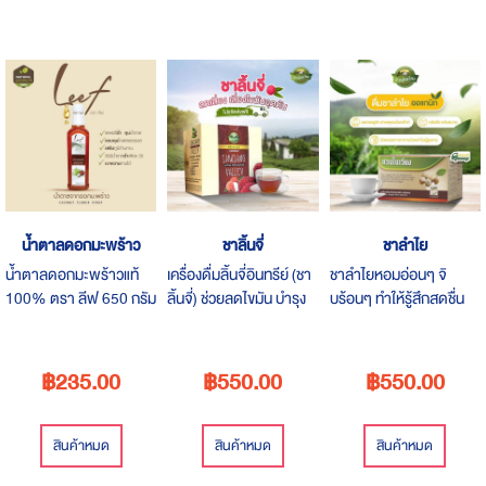
น้ำตาลดอกมะพร้าว
ชาลิ้นจี่
ชาลำไย
น้ำตาลดอกมะพร้าวแท้
เครื่องดื่มลิ้นจี่อินทรีย์ (ชา
ชาลำไยหอมอ่อนๆ จิ
100% ตรา ลีฟ 650 กรัม
ลิ้นจี่) ช่วยลดไขมัน บำรุง
บร้อนๆ ทำให้รู้สึกสดชื่น
/ 235 บาท น้ำตาลดอก
ตับทำมาจากเนื้อและเมล็ด
เหลือเกิน สามารถดื่มแทน
มะพร้าวแท้ 100%
ของลิ้นจี่
ชากาแฟได้และยังมี
สามารถใช้ปรุงอาหารแทน
ประโยชน์ต่อสุขภาพ
฿235.00
฿550.00
฿550.00
น้ำตาลทราย ทุกการปรุง
อาหารคาว หวาน ผสม
เครื่องดื่มเพื่อสุขภาพที่ดี
สินค้าหมด
สินค้าหมด
สินค้าหมด
กว่า