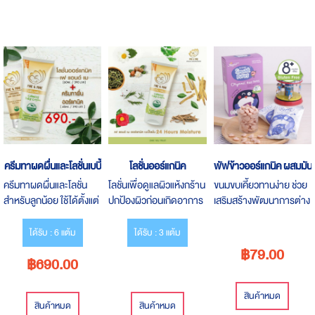
ครีมทาผดผื่นและโลชั่นเบบี้
โลชั่นออร์แกนิค
พัฟข้าวออร์แกนิค ผสมมันม่
ครีมทาผดผื่นและโลชั่น
โลชั่นเพื่อดูแลผิวแห้งกร้าน
ขนมขบเคี้ยวทานง่าย ช่วย
สำหรับลูกน้อย ใช้ได้ตั้งแต่
ปกป้องผิวก่อนเกิดอาการ
เสริมสร้างพัฒนาการต่าง
แรกเกิด ไม่มีสเตียรอยด์
ผื่นแพ้ ปราศจากสารเคมี
ๆ ทั้งด้านประสาทสัมผัส ที่
ไม่มีสารเคมี
ต้องใช้ร่วมกันทั้งมือ
ได้รับ : 6 แต้ม
ได้รับ : 3 แต้ม
สายตา ช่วยให้หนูน้อยได้
฿79.00
฿690.00
เรียนรู้การทานอาหารด้วย
ตนเอง
สินค้าหมด
สินค้าหมด
สินค้าหมด