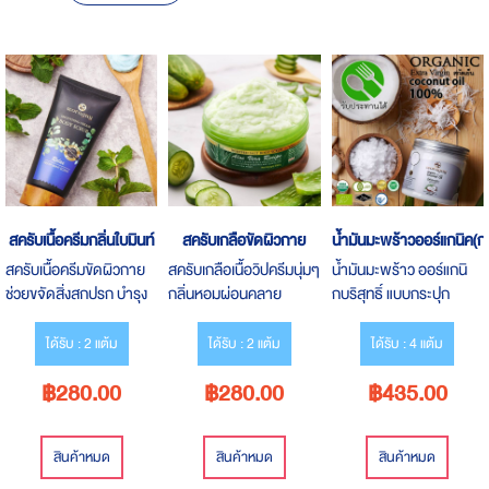
Descending
Direction
สครับเนื้อครีมกลิ่นใบมินท์
สครับเกลือขัดผิวกาย
น้ำมันมะพร้าวออร์แกนิค(กร
สครับเนื้อครีมขัดผิวกาย
สครับเกลือเนื้อวิปครีมนุ่มๆ
น้ำมันมะพร้าว ออร์แกนิ
ช่วยขจัดสิ่งสกปรก บำรุง
กลิ่นหอมผ่อนคลาย
กบริสุทธิ์ แบบกระปุก
ผิวให้เนียนนุ่มชุ่มชื้นอีก
สบายๆ จากกลิ่นแตงกวา
พลาสติก ตักใช้ง่าย
ด้วย ผิวสวยสุขภาพดี
และอโรเวลล่า ดูแลผิวให้สะ
ได้รับ : 2 แต้ม
ได้รับ : 2 แต้ม
ได้รับ : 4 แต้ม
ปราศจากสาร SLS และ
อาดเนียนๆ และผลัดเซลล์
฿280.00
฿280.00
฿435.00
PARABEN
ผิวใหม่ที่สดใสน่าสัมผัส
สินค้าหมด
สินค้าหมด
สินค้าหมด