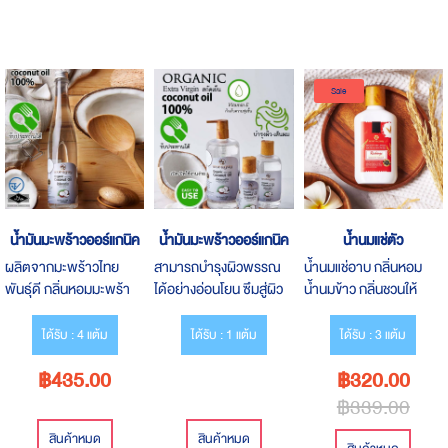
Sale
น้ำมันมะพร้าวออร์แกนิค
น้ำมันมะพร้าวออร์แกนิค
น้ำนมแช่ตัว
ผลิตจากมะพร้าวไทย
สามารถบำรุงผิวพรรณ
น้ำนมแช่อาบ กลิ่นหอม
พันธุ์ดี กลิ่นหอมมะพร้า
ได้อย่างอ่อนโยน ซึมสู่ผิว
น้ำนมข้าว กลิ่นชวนให้
วอ่อนๆ ไม่มีกลิ่นฉุน
ได้อย่างรวดเร็ว ผิวนุ่มลื่น
หลงใหลและอ่อนละมุน และ
ปราศจากการแต่งสีแต่ง
ไม่เหนียวตัว
วิตามินอีเข้มข้นบำรุงผิวให้
ได้รับ : 4 แต้ม
ได้รับ : 1 แต้ม
ได้รับ : 3 แต้ม
กลิ่น วัตถุดิบจาก
ชุ่มชื้นทันทีหลังจากแช่อาบ
฿435.00
฿320.00
ธรรมชาติ ไม่ใส่สารกันเสีย
หรือชโลมลงผิวกายที่เปียก
น้ำ
฿339.00
สินค้าหมด
สินค้าหมด