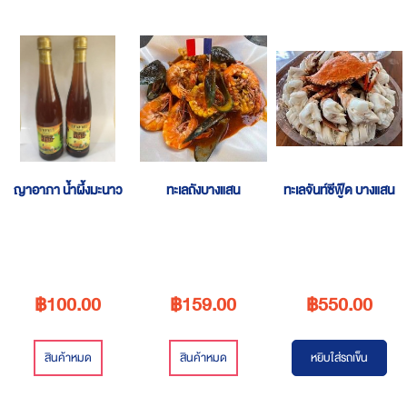
ญาอาภา น้ำผึ้งมะนาว
ทะเลถังบางแสน
ทะเลจันท์ซีฟู๊ด บางแสน
฿100.00
฿159.00
฿550.00
สินค้าหมด
สินค้าหมด
หยิบใส่รถเข็น