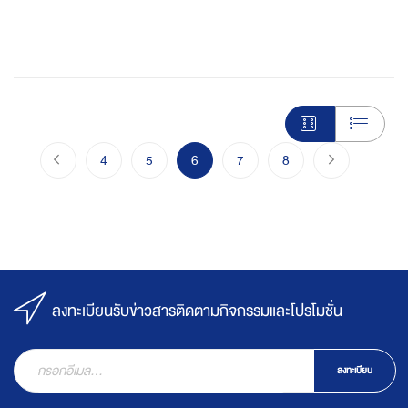
Page
Page
ก่อนหน้า
Page
Page
You're currently reading page
Page
Page
Page
ไปขั้นตอนชำร
4
5
6
7
8
ลงทะเบียนรับข่าวสารติดตามกิจกรรมและโปรโมชั่น
ลงทะเบียน