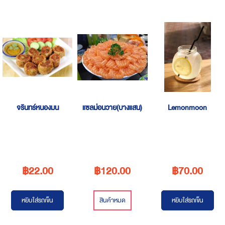
จรินทร์หนองมน
แซลม่อนวาย(บางแสน)
Lemonmoon
฿22.00
฿120.00
฿70.00
หยิบใส่รถเข็น
สินค้าหมด
หยิบใส่รถเข็น