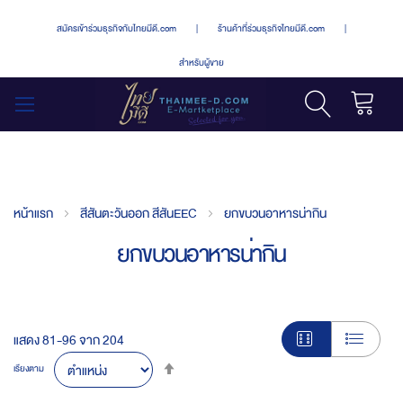
สมัครเข้าร่วมธุรกิจกับไทยมีดี.com
|
ร้านค้าที่ร่วมธุรกิจไทยมีดี.com
|
สำหรับผู้ขาย
รถเข็น
สลับ
เมนู
หน้าแรก
สีสันตะวันออก สีสันEEC
ยกขบวนอาหารน่ากิน
ยกขบวนอาหารน่ากิน
แสดง
81
-
96
จาก
204
Set
เรียงตาม