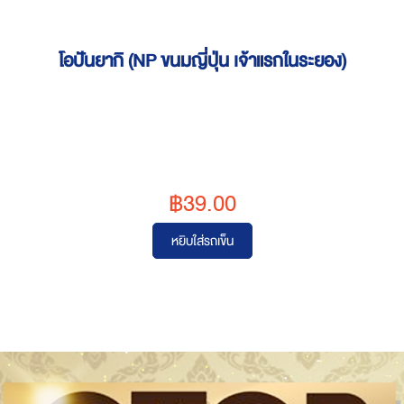
โอปันยากิ (NP ขนมญี่ปุ่น เจ้าแรกในระยอง)
฿39.00
หยิบใส่รถเข็น