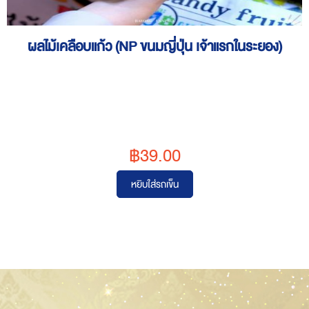
ผลไม้เคลือบแก้ว (NP ขนมญี่ปุ่น เจ้าแรกในระยอง)
฿39.00
หยิบใส่รถเข็น