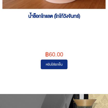
น้ำช็อกโกแลต (โกโก้วังจันทร์)
฿60.00
หยิบใส่รถเข็น