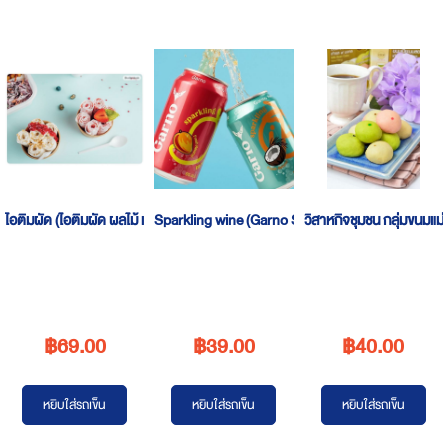
ไอติมผัด (ไอติมผัด ผลไม้ แปดริ้ว)
Sparkling wine (Garno Sparkling Wine)
วิสาหกิจชุมชน กลุ่มขนมแม่
฿69.00
฿39.00
฿40.00
หยิบใส่รถเข็น
หยิบใส่รถเข็น
หยิบใส่รถเข็น