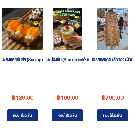
Descending
Direction
มะยงชิดครีมชีส (Sun up café ซันอัพ คาเฟ่)
มะม่วงปั่น (Sun up café ซันอัพ คาเฟ่)
เดรสแขนกุด (ริ้วทอง (ผ้าม
฿129.00
฿169.00
฿790.00
หยิบใส่รถเข็น
หยิบใส่รถเข็น
หยิบใส่รถเข็น