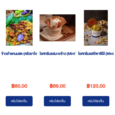
ข้าวยำแหนมสด (ครัวยาใจ)
ไอศกรีมรสมะพร้าว (Mint’Cha Ice cream)
ไอศกรีมรสพิตาชิโอ้ (Mint
฿80.00
฿89.00
฿120.00
หยิบใส่รถเข็น
หยิบใส่รถเข็น
หยิบใส่รถเข็น