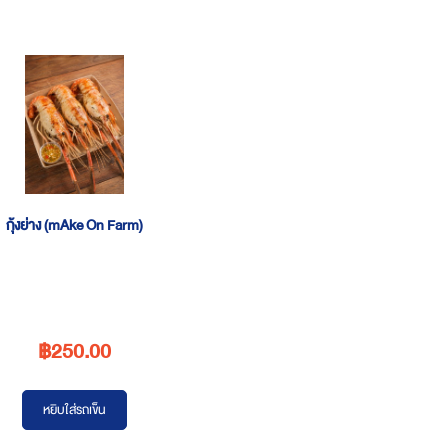
กุ้งย่าง (mAke On Farm)
฿250.00
หยิบใส่รถเข็น