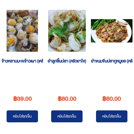
ข้าวหลามมะพร้าวเผา (เครือข่ายวิสาหกิจชุมชนตลาดพุงกาง)
ยำลูกชิ้นปลา (ครัวยาใจ)
ยำขนมจีนปลาทูหมูยอ (ครั
฿39.00
฿80.00
฿80.00
หยิบใส่รถเข็น
หยิบใส่รถเข็น
หยิบใส่รถเข็น