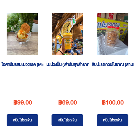
ไอศกรีมรสมะม่วงแรด (Mint’Cha Ice cream)
มะม่วงปั่น (ฟาร์มสุขสำราญ)
สับปะรดกวนโบราณ (สามแม
฿99.00
฿69.00
฿100.00
หยิบใส่รถเข็น
หยิบใส่รถเข็น
หยิบใส่รถเข็น