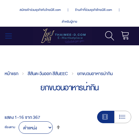
สมัครเข้าร่วมธุรกิจกับไทยมีดี.com
|
ร้านค้าที่ร่วมธุรกิจไทยมีดี.com
|
สำหรับผู้ขาย
รถเข็น
สลับ
เมนู
หน้าแรก
สีสันตะวันออก สีสันEEC
ยกขบวนอาหารน่ากิน
ยกขบวนอาหารน่ากิน
แสดง
1
-
16
จาก
367
Set
เรียงตาม