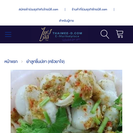
สมัครเข้าร่วมธุรกิจกับไทยมีดี.com
|
ร้านค้าที่ร่วมธุรกิจไทยมีดี.com
|
สำหรับผู้ขาย
รถเข็น
สลับ
เมนู
หน้าแรก
ยำลูกชิ้นปลา (ครัวยาใจ)
Skip
to
the
end
of
the
images
gallery