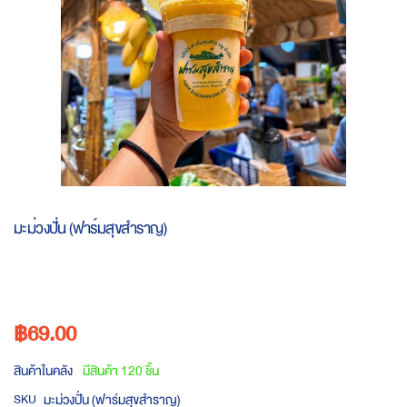
Skip
to
มะม่วงปั่น (ฟาร์มสุขสำราญ)
the
beginning
of
the
images
฿69.00
gallery
สินค้าในคลัง
มีสินค้า 120 ชิ้น
มะม่วงปั่น (ฟาร์มสุขสำราญ)
SKU