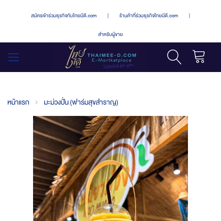
สมัครเข้าร่วมธุรกิจกับไทยมีดี.com
|
ร้านค้าที่ร่วมธุรกิจไทยมีดี.com
|
สำหรับผู้ขาย
รถเข็น
สลับ
เมนู
หน้าแรก
มะม่วงปั่น (ฟาร์มสุขสำราญ)
Skip
to
the
end
of
the
images
gallery