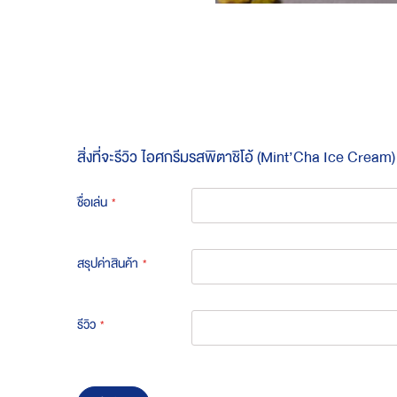
Skip
to
the
beginning
of
the
images
gallery
สิ่งที่จะรีวิว
ไอศกรีมรสพิตาชิโอ้ (Mint’Cha Ice Cream)
ชื่อเล่น
สรุปค่าสินค้า
รีวิว