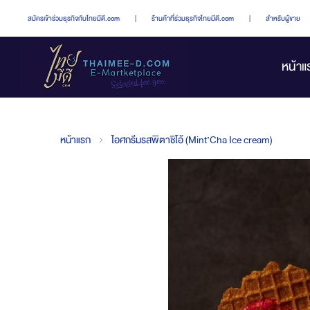
สมัครเข้าร่วมธุรกิจกับไทยมีดี.com
|
ร้านค้าที่ร่วมธุรกิจไทยมีดี.com
|
สำหรับผู้ขาย
หน้าแ
หน้าแรก
ไอศกรีมรสพิตาชิโอ้ (Mint’Cha Ice cream)
Skip
to
the
end
of
the
images
gallery