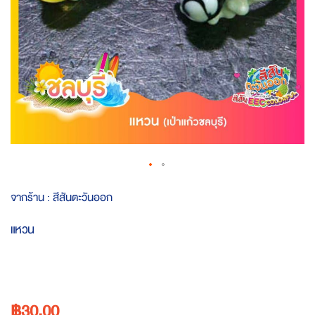
Skip
จากร้าน :
สีสันตะวันออก
to
the
แหวน
beginning
of
the
images
gallery
฿30.00