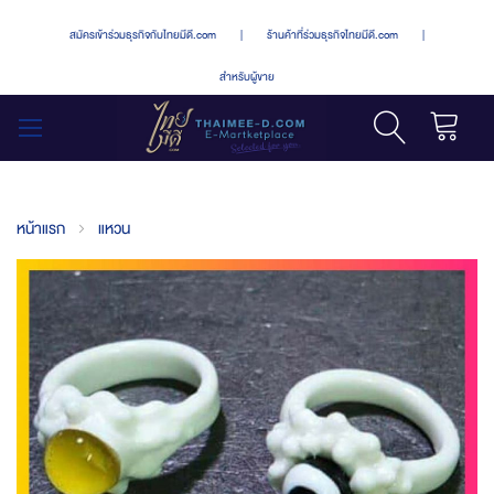
สมัครเข้าร่วมธุรกิจกับไทยมีดี.com
|
ร้านค้าที่ร่วมธุรกิจไทยมีดี.com
|
สำหรับผู้ขาย
รถเข็น
สลับ
เมนู
หน้าแรก
แหวน
Skip
to
the
end
of
the
images
gallery