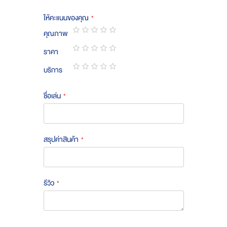
ให้คะแนนของคุณ
คุณภาพ
1
2
3
4
5
ราคา
star
stars
stars
stars
stars
1
2
3
4
5
บริการ
star
stars
stars
stars
stars
1
2
3
4
5
star
stars
stars
stars
stars
ชื่อเล่น
สรุปค่าสินค้า
รีวิว