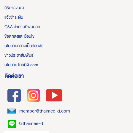
วิธีการขนส่ง
แจ้งชำระเงิน
Q&A คำถามที่พบบ่อย
ข้อตกลงและเงื่อนไข
นโยบายความเป็นส่วนตัว
ข่าวประชาสัมพันธ์
นโยบาย ไทยมีดี.com
ติดต่อเรา
member@thaimee-d.com
@thaimee-d