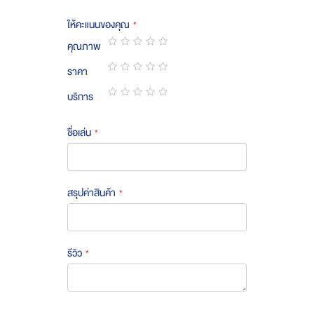
ให้คะแนนของคุณ
คุณภาพ
1
2
3
4
5
ราคา
star
stars
stars
stars
stars
1
2
3
4
5
บริการ
star
stars
stars
stars
stars
1
2
3
4
5
star
stars
stars
stars
stars
ชื่อเล่น
สรุปค่าสินค้า
รีวิว