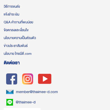
วิธีการขนส่ง
แจ้งชำระเงิน
Q&A คำถามที่พบบ่อย
ข้อตกลงและเงื่อนไข
นโยบายความเป็นส่วนตัว
ข่าวประชาสัมพันธ์
นโยบาย ไทยมีดี.com
ติดต่อเรา
member@thaimee-d.com
@thaimee-d