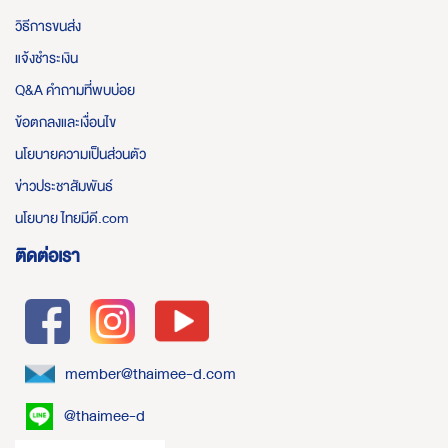
วิธีการขนส่ง
แจ้งชำระเงิน
Q&A คำถามที่พบบ่อย
ข้อตกลงและเงื่อนไข
นโยบายความเป็นส่วนตัว
ข่าวประชาสัมพันธ์
นโยบาย ไทยมีดี.com
ติดต่อเรา
member@thaimee-d.com
@thaimee-d