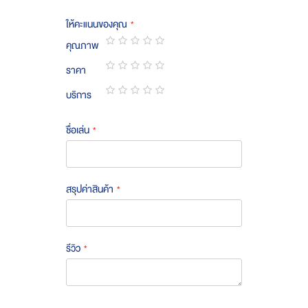
ให้คะแนนของคุณ
คุณภาพ
1
2
3
4
5
ราคา
star
stars
stars
stars
stars
1
2
3
4
5
บริการ
star
stars
stars
stars
stars
1
2
3
4
5
star
stars
stars
stars
stars
ชื่อเล่น
สรุปค่าสินค้า
รีวิว