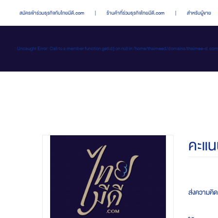
สมัครเข้าร่วมธุรกิจกับไทยมีดี.com
|
ร้านค้าที่ร่วมธุรกิจไทยมีดี.com
|
สำหรับผู้ขาย
: Uncaught Error: Call to a member function getId() on null in /home/thaimeed/domains/thaime
คะแน
ส่งความคิดเ