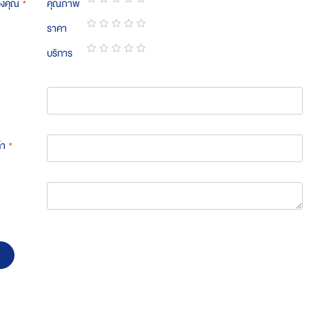
องคุณ
คุณภาพ
1
2
3
4
5
ราคา
star
stars
stars
stars
stars
1
2
3
4
5
บริการ
star
stars
stars
stars
stars
1
2
3
4
5
star
stars
stars
stars
stars
้า