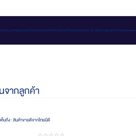
e-d.com/public_html/app/code/Ced/CsVendorReview/Block/Rating/Lists.php:121 Stack trace: #0 /home/t
นจากลูกค้า
ห็นถึง : สินค้าขายดีจากไทยมีดี