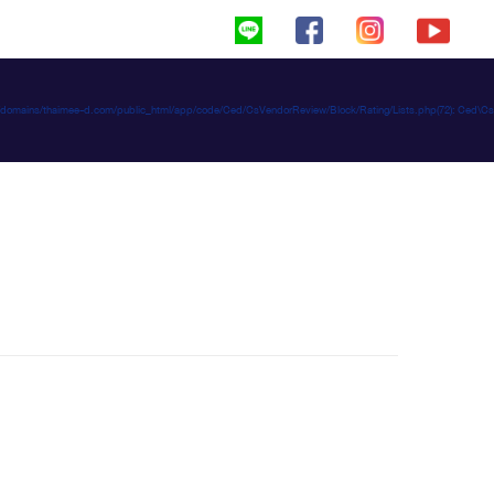
haimeed/domains/thaimee-d.com/public_html/app/code/Ced/CsVendorReview/Block/Rating/Lists.php(72): C