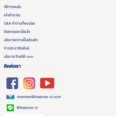
วิธีการขนส่ง
แจ้งชำระเงิน
Q&A คำถามที่พบบ่อย
ข้อตกลงและเงื่อนไข
นโยบายความเป็นส่วนตัว
ข่าวประชาสัมพันธ์
นโยบาย ไทยมีดี.com
ติดต่อเรา
member@thaimee-d.com
@thaimee-d