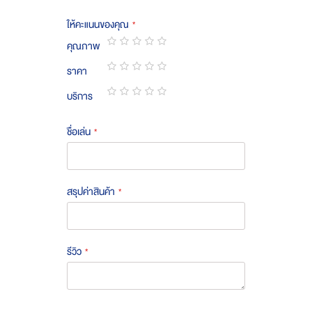
ให้คะแนนของคุณ
คุณภาพ
1
2
3
4
5
ราคา
star
stars
stars
stars
stars
1
2
3
4
5
บริการ
star
stars
stars
stars
stars
1
2
3
4
5
star
stars
stars
stars
stars
ชื่อเล่น
สรุปค่าสินค้า
รีวิว