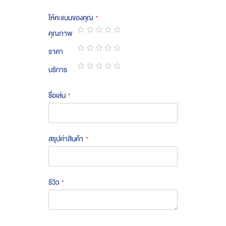
ให้คะแนนของคุณ
คุณภาพ
1
2
3
4
5
ราคา
star
stars
stars
stars
stars
1
2
3
4
5
บริการ
star
stars
stars
stars
stars
1
2
3
4
5
star
stars
stars
stars
stars
ชื่อเล่น
สรุปค่าสินค้า
รีวิว