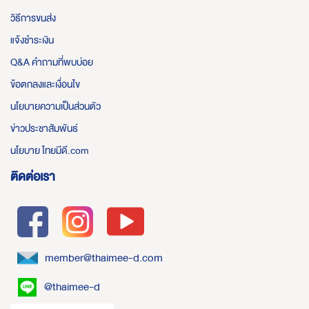
วิธีการขนส่ง
แจ้งชำระเงิน
Q&A คำถามที่พบบ่อย
ข้อตกลงและเงื่อนไข
นโยบายความเป็นส่วนตัว
ข่าวประชาสัมพันธ์
นโยบาย ไทยมีดี.com
ติดต่อเรา
member@thaimee-d.com
@thaimee-d