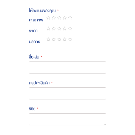
ให้คะแนนของคุณ
คุณภาพ
1
2
3
4
5
ราคา
star
stars
stars
stars
stars
1
2
3
4
5
บริการ
star
stars
stars
stars
stars
1
2
3
4
5
star
stars
stars
stars
stars
ชื่อเล่น
สรุปค่าสินค้า
รีวิว