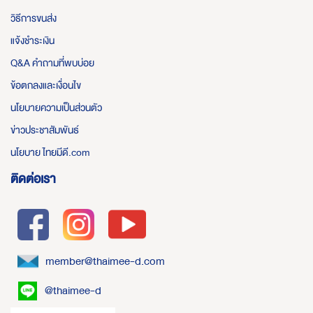
วิธีการขนส่ง
แจ้งชำระเงิน
Q&A คำถามที่พบบ่อย
ข้อตกลงและเงื่อนไข
นโยบายความเป็นส่วนตัว
ข่าวประชาสัมพันธ์
นโยบาย ไทยมีดี.com
ติดต่อเรา
member@thaimee-d.com
@thaimee-d