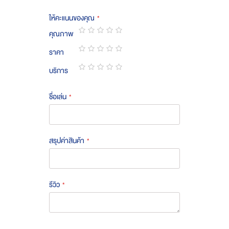
ให้คะแนนของคุณ
คุณภาพ
1
2
3
4
5
ราคา
star
stars
stars
stars
stars
1
2
3
4
5
บริการ
star
stars
stars
stars
stars
1
2
3
4
5
star
stars
stars
stars
stars
ชื่อเล่น
สรุปค่าสินค้า
รีวิว