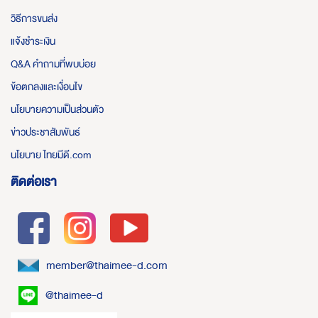
วิธีการขนส่ง
แจ้งชำระเงิน
Q&A คำถามที่พบบ่อย
ข้อตกลงและเงื่อนไข
นโยบายความเป็นส่วนตัว
ข่าวประชาสัมพันธ์
นโยบาย ไทยมีดี.com
ติดต่อเรา
member@thaimee-d.com
@thaimee-d