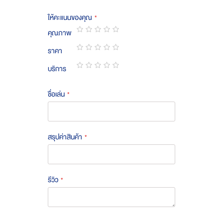
ให้คะแนนของคุณ
คุณภาพ
1
2
3
4
5
ราคา
star
stars
stars
stars
stars
1
2
3
4
5
บริการ
star
stars
stars
stars
stars
1
2
3
4
5
star
stars
stars
stars
stars
ชื่อเล่น
สรุปค่าสินค้า
รีวิว