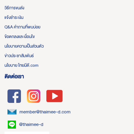
วิธีการขนส่ง
แจ้งชำระเงิน
Q&A คำถามที่พบบ่อย
ข้อตกลงและเงื่อนไข
นโยบายความเป็นส่วนตัว
ข่าวประชาสัมพันธ์
นโยบาย ไทยมีดี.com
ติดต่อเรา
member@thaimee-d.com
@thaimee-d