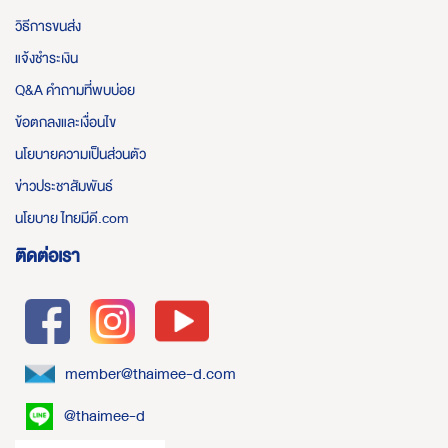
วิธีการขนส่ง
แจ้งชำระเงิน
Q&A คำถามที่พบบ่อย
ข้อตกลงและเงื่อนไข
นโยบายความเป็นส่วนตัว
ข่าวประชาสัมพันธ์
นโยบาย ไทยมีดี.com
ติดต่อเรา
member@thaimee-d.com
@thaimee-d