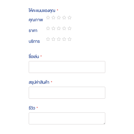
ให้คะแนนของคุณ
คุณภาพ
1
2
3
4
5
ราคา
star
stars
stars
stars
stars
1
2
3
4
5
บริการ
star
stars
stars
stars
stars
1
2
3
4
5
star
stars
stars
stars
stars
ชื่อเล่น
สรุปค่าสินค้า
รีวิว