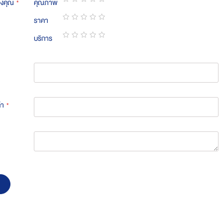
องคุณ
คุณภาพ
1
2
3
4
5
ราคา
star
stars
stars
stars
stars
1
2
3
4
5
บริการ
star
stars
stars
stars
stars
1
2
3
4
5
star
stars
stars
stars
stars
้า