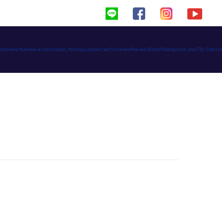
haimeed/domains/thaimee-d.com/public_html/app/code/Ced/CsVendorReview/Block/Rating/Lists.php(72): C