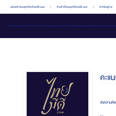
สมัครเข้าร่วมธุรกิจกับไทยมีดี.com
|
ร้านค้าที่ร่วมธุรกิจไทยมีดี.com
|
สำหรับผู้ขาย
: Uncaught Error: Call to a member function getId() on null in /home/thaimeed/domains/thaime
คะแน
ส่งความคิดเ