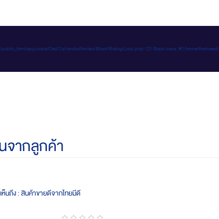
e-d.com/public_html/app/code/Ced/CsVendorReview/Block/Rating/Lists.php:121 Stack trace: #0 /home/t
นจากลูกค้า
ห็นถึง : สินค้าขายดีจากไทยมีดี