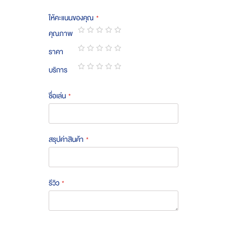
ให้คะแนนของคุณ
คุณภาพ
1
2
3
4
5
ราคา
star
stars
stars
stars
stars
1
2
3
4
5
บริการ
star
stars
stars
stars
stars
1
2
3
4
5
star
stars
stars
stars
stars
ชื่อเล่น
สรุปค่าสินค้า
รีวิว