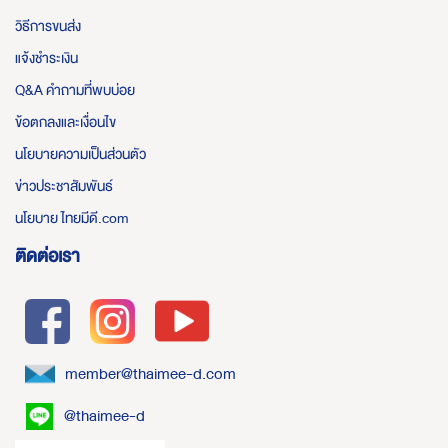
วิธีการขนส่ง
แจ้งชำระเงิน
Q&A คำถามที่พบบ่อย
ข้อตกลงและเงื่อนไข
นโยบายความเป็นส่วนตัว
ข่าวประชาสัมพันธ์
นโยบาย ไทยมีดี.com
ติดต่อเรา
member@thaimee-d.com
@thaimee-d