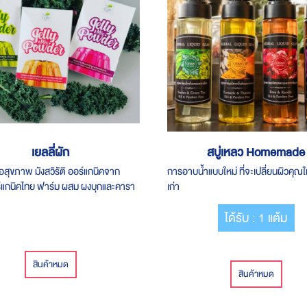
เยลลี่ผัก
สบู่เหลว Homemade
อสุขภาพ​ มังสวิรัติ ออร์แกนิค​จาก​ ​
การอาบน้ำแบบใหม่ ที่จะเปลี่ยนผิวคุณให
ร์แกนิค​ไทย​ ฟาร์ม ผสม ผ​งบุกและคารา
เก่า
0 % naturaผสมสารให้ความหวานผู้
ได้รับ : 1 แต้ม
านทานได้เด็กทานฟันไม่ผุคุมน้ำหนัก
อ้วนl
สินค้าหมด
สินค้าหมด