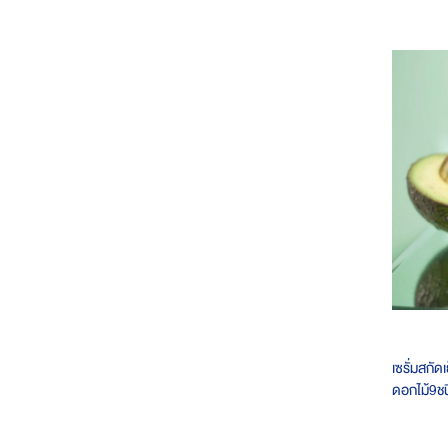
เซรั่มสกั
ดอกไม้9ช