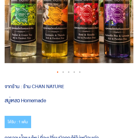
Skip
จากร้าน :
ร้าน CHAN NATURE
to
the
สบู่เหลว Homemade
beginning
of
the
images
ได้รับ : 1 แต้ม
gallery