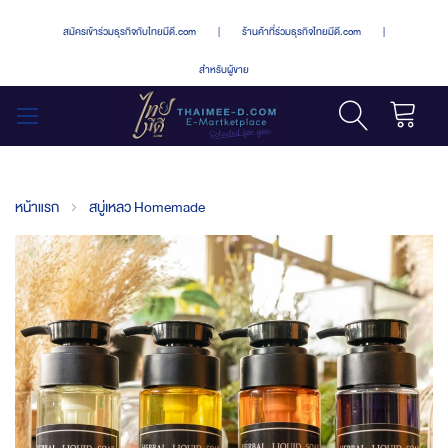
สมัครเข้าร่วมธุรกิจกับไทยมีดี.com
|
ร้านค้าที่ร่วมธุรกิจไทยมีดี.com
|
สำหรับผู้ขาย
รถเข็น
สลับ
เมนู
หน้าแรก
สบู่เหลว Homemade
Skip
to
the
end
of
the
images
gallery