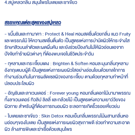
4.สบู่เหลวกลิ่น สมุนไพรใบเตยและชาเขียว
สรรพคุณแต่ละสูตรของสบู่เหลว
- ขมิ้นชันและทานาคา : Protect & Heal หอมสดชื่นด้วยกลิ่น แนว Fruity
และพรรณไม้ ให้ความสดชื่นตื่นตัว เป็นสูตรแห่งการบำบัดผิวให้กระจ่างใส
รักษาสิวบนลำตัวและผดผื่นคัน และยังช่วยป้องกันไม่ให้ผิวอ่อนแอจาก
ปัจจัยทำร้ายผิวต่างๆ ที่ต้องพบเจอในชีวิตประจำวัน
- กุหลาบและกระเจี๊ยบแดง : Brighten & Soften หอมละมุนกลิ่นกุหลาบ
อังกฤษแบบผู้ดี เป็นสูตรแห่งการเผยผิวใสอย่างอ่อนโยนด้วยกลไกการ
ทำงานร่วมกันในการผลัดเซลผิวของกระเจี๊ยบ ตามด้วยกุหลาบทำหน้าที่
ปลอบประโลมผิว
- อัญชันและลาเวนเดอร์ : Forever young หอมกลิ่นดอกไม้นานาพรรณ
ทั้งลาเวนเดอร์ ทิวลิป ลิลลี่ และกล้วยไม้ เป็นสูตรแห่งความเยาว์วัยของ
ผิวกาย สำหรับผู้ที่ต้องการถนอมผิว ชะลอการเกิดริ้วรอยเหี่ยวย่น
- ใบเตยและชาเขียว : Skin Detox หอมเย็นกลิ่นพรรณไม้ผสานกลิ่นหอ
มอ่อนๆของใบเตย เป็นสูตรแห่งการเผยผิวสุขภาพดี ช่วยทำความสะอาด
ผิว ล้างสารพิษและฆ่าเชื้อด้วยสมุนไพร