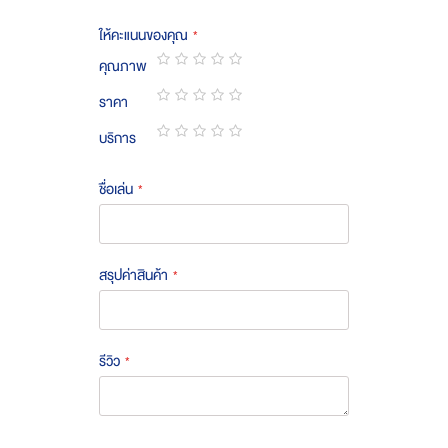
ให้คะแนนของคุณ
คุณภาพ
1
2
3
4
5
ราคา
star
stars
stars
stars
stars
1
2
3
4
5
บริการ
star
stars
stars
stars
stars
1
2
3
4
5
star
stars
stars
stars
stars
ชื่อเล่น
สรุปค่าสินค้า
รีวิว