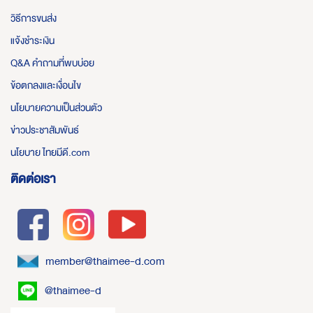
วิธีการขนส่ง
แจ้งชำระเงิน
Q&A คำถามที่พบบ่อย
ข้อตกลงและเงื่อนไข
นโยบายความเป็นส่วนตัว
ข่าวประชาสัมพันธ์
นโยบาย ไทยมีดี.com
ติดต่อเรา
member@thaimee-d.com
@thaimee-d