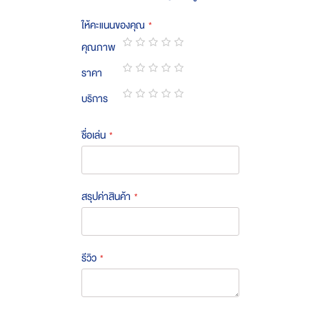
ให้คะแนนของคุณ
คุณภาพ
1
2
3
4
5
ราคา
star
stars
stars
stars
stars
1
2
3
4
5
บริการ
star
stars
stars
stars
stars
1
2
3
4
5
star
stars
stars
stars
stars
ชื่อเล่น
สรุปค่าสินค้า
รีวิว