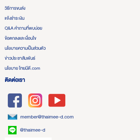
วิธีการขนส่ง
แจ้งชำระเงิน
Q&A คำถามที่พบบ่อย
ข้อตกลงและเงื่อนไข
นโยบายความเป็นส่วนตัว
ข่าวประชาสัมพันธ์
นโยบาย ไทยมีดี.com
ติดต่อเรา
member@thaimee-d.com
@thaimee-d