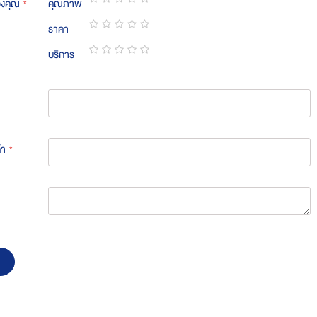
องคุณ
คุณภาพ
1
2
3
4
5
ราคา
star
stars
stars
stars
stars
1
2
3
4
5
บริการ
star
stars
stars
stars
stars
1
2
3
4
5
star
stars
stars
stars
stars
้า