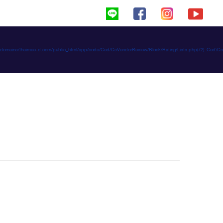
haimeed/domains/thaimee-d.com/public_html/app/code/Ced/CsVendorReview/Block/Rating/Lists.php(72): C