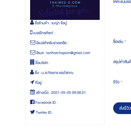
ให้คะแนนข
ชื่อร้านค้า :
เมญ่า จ๊อปู
เบอร์โทรศัพท์ :
ชื่อเล่น
อีเมล์สำหรับช่วยเหลือ :
อีเมล :
tarthatchaporn@gmail.com
สรุปค่าสินค
ชื่อบริษัท :
ชื่อ :
น.ส.ทัชชภร แสงโสภณ
รีวิว
ที่อยู่ :
สร้างเมื่อ :
2021-05-05 09:08:21
Facebook ID :
ส่งรีวิว
Twitter ID :