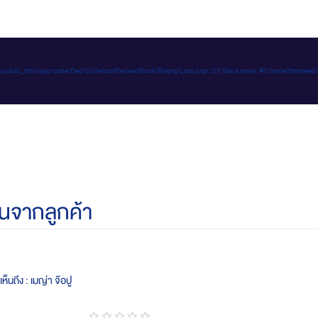
e-d.com/public_html/app/code/Ced/CsVendorReview/Block/Rating/Lists.php:121 Stack trace: #0 /home/t
นจากลูกค้า
ห็นถึง : เมญ่า จ๊อปู