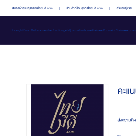
สมัครเข้าร่วมธุรกิจกับไทยมีดี.com
|
ร้านค้าที่ร่วมธุรกิจไทยมีดี.com
|
สำหรับผู้ขาย
: Uncaught Error: Call to a member function getId() on null in /home/thaimeed/domains/thaime
คะแน
ส่งความคิดเ