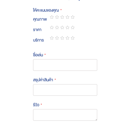
ให้คะแนนของคุณ
คุณภาพ
1
2
3
4
5
ราคา
star
stars
stars
stars
stars
1
2
3
4
5
บริการ
star
stars
stars
stars
stars
1
2
3
4
5
star
stars
stars
stars
stars
ชื่อเล่น
สรุปค่าสินค้า
รีวิว