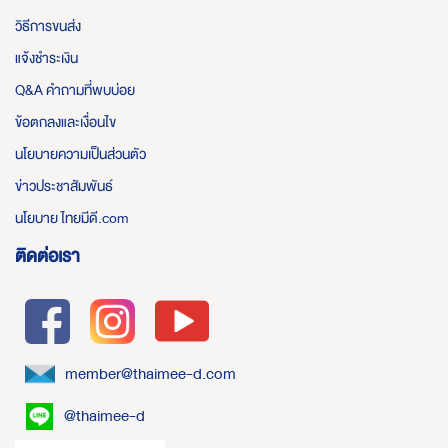
วิธีการขนส่ง
แจ้งชำระเงิน
Q&A คำถามที่พบบ่อย
ข้อตกลงและเงื่อนไข
นโยบายความเป็นส่วนตัว
ข่าวประชาสัมพันธ์
นโยบาย ไทยมีดี.com
ติดต่อเรา
member@thaimee-d.com
@thaimee-d