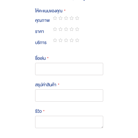
ให้คะแนนของคุณ
คุณภาพ
1
2
3
4
5
ราคา
star
stars
stars
stars
stars
1
2
3
4
5
บริการ
star
stars
stars
stars
stars
1
2
3
4
5
star
stars
stars
stars
stars
ชื่อเล่น
สรุปค่าสินค้า
รีวิว