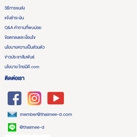
วิธีการขนส่ง
แจ้งชำระเงิน
Q&A คำถามที่พบบ่อย
ข้อตกลงและเงื่อนไข
นโยบายความเป็นส่วนตัว
ข่าวประชาสัมพันธ์
นโยบาย ไทยมีดี.com
ติดต่อเรา
member@thaimee-d.com
@thaimee-d