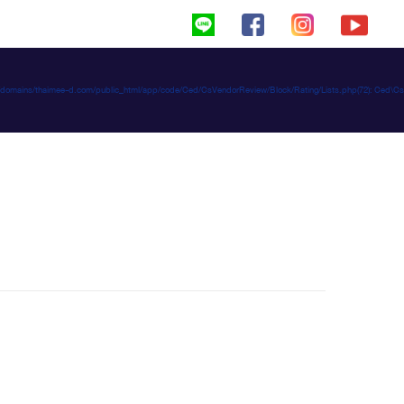
haimeed/domains/thaimee-d.com/public_html/app/code/Ced/CsVendorReview/Block/Rating/Lists.php(72): C