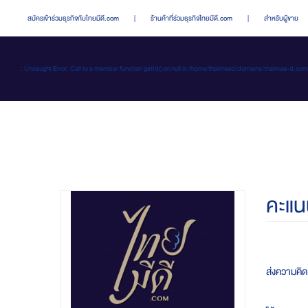
สมัครเข้าร่วมธุรกิจกับไทยมีดี.com
|
ร้านค้าที่ร่วมธุรกิจไทยมีดี.com
|
สำหรับผู้ขาย
: Uncaught Error: Call to a member function getId() on null in /home/thaimeed/domains/thaime
คะแน
ส่งความคิดเ