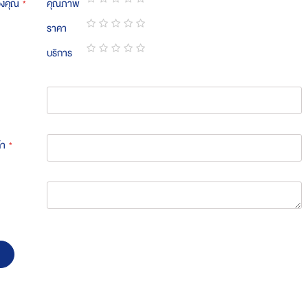
องคุณ
คุณภาพ
1
2
3
4
5
ราคา
star
stars
stars
stars
stars
1
2
3
4
5
บริการ
star
stars
stars
stars
stars
1
2
3
4
5
star
stars
stars
stars
stars
้า