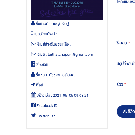
ให้คะแนนข
ชื่อร้านค้า :
เมญ่า จ๊อปู
เบอร์โทรศัพท์ :
ชื่อเล่น
อีเมล์สำหรับช่วยเหลือ :
อีเมล :
tarthatchaporn@gmail.com
สรุปค่าสินค
ชื่อบริษัท :
ชื่อ :
น.ส.ทัชชภร แสงโสภณ
รีวิว
ที่อยู่ :
สร้างเมื่อ :
2021-05-05 09:08:21
Facebook ID :
ส่งรีวิว
Twitter ID :