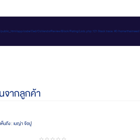
e-d.com/public_html/app/code/Ced/CsVendorReview/Block/Rating/Lists.php:121 Stack trace: #0 /home/t
นจากลูกค้า
ห็นถึง : เมญ่า จ๊อปู