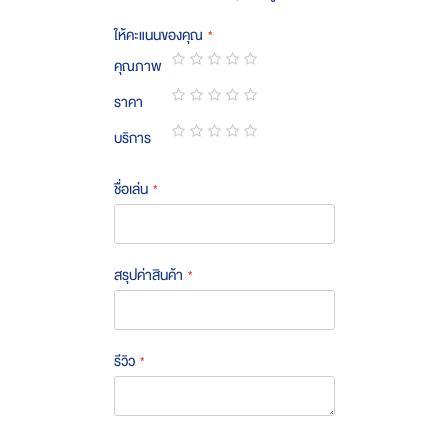
ให้คะแนนของคุณ
คุณภาพ
1
2
3
4
5
ราคา
star
stars
stars
stars
stars
1
2
3
4
5
บริการ
star
stars
stars
stars
stars
1
2
3
4
5
star
stars
stars
stars
stars
ชื่อเล่น
สรุปค่าสินค้า
รีวิว