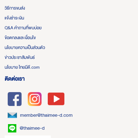
วิธีการขนส่ง
แจ้งชำระเงิน
Q&A คำถามที่พบบ่อย
ข้อตกลงและเงื่อนไข
นโยบายความเป็นส่วนตัว
ข่าวประชาสัมพันธ์
นโยบาย ไทยมีดี.com
ติดต่อเรา
member@thaimee-d.com
@thaimee-d