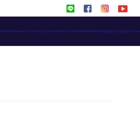
haimeed/domains/thaimee-d.com/public_html/app/code/Ced/CsVendorReview/Block/Rating/Lists.php(72): C