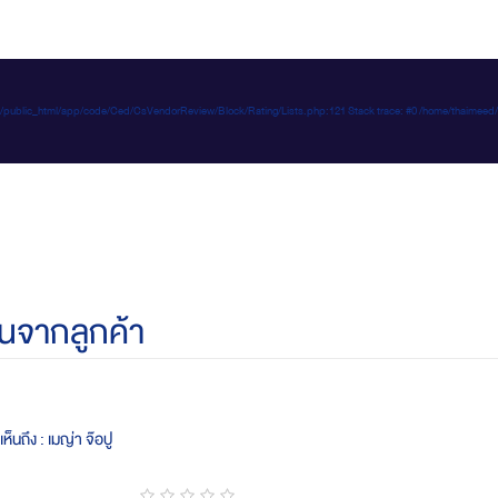
e-d.com/public_html/app/code/Ced/CsVendorReview/Block/Rating/Lists.php:121 Stack trace: #0 /home/t
นจากลูกค้า
ห็นถึง : เมญ่า จ๊อปู