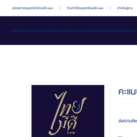
สมัครเข้าร่วมธุรกิจกับไทยมีดี.com
|
ร้านค้าที่ร่วมธุรกิจไทยมีดี.com
|
สำหรับผู้ขาย
: Uncaught Error: Call to a member function getId() on null in /home/thaimeed/domains/thaime
คะแน
ส่งความคิดเ