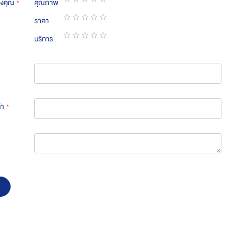
องคุณ
คุณภาพ
1
2
3
4
5
ราคา
star
stars
stars
stars
stars
1
2
3
4
5
บริการ
star
stars
stars
stars
stars
1
2
3
4
5
star
stars
stars
stars
stars
้า