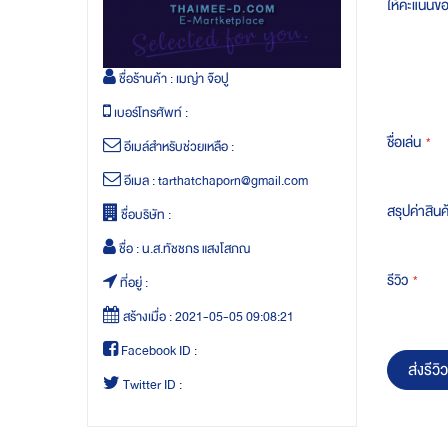
ให้คะแนนข
ชื่อร้านค้า :
เมญ่า จ๊อปู
เบอร์โทรศัพท์ :
ชื่อเล่น
อีเมล์สำหรับช่วยเหลือ :
อีเมล :
tarthatchaporn@gmail.com
สรุปค่าสินค
ชื่อบริษัท :
ชื่อ :
น.ส.ทัชชภร แสงโสภณ
รีวิว
ที่อยู่ :
สร้างเมื่อ :
2021-05-05 09:08:21
Facebook ID :
ส่งรีวิว
Twitter ID :