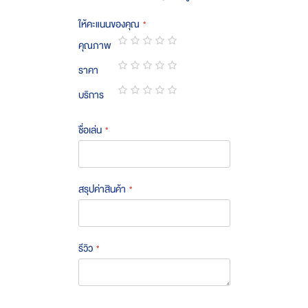
ให้คะแนนของคุณ
คุณภาพ
1
2
3
4
5
ราคา
star
stars
stars
stars
stars
1
2
3
4
5
บริการ
star
stars
stars
stars
stars
1
2
3
4
5
star
stars
stars
stars
stars
ชื่อเล่น
สรุปค่าสินค้า
รีวิว