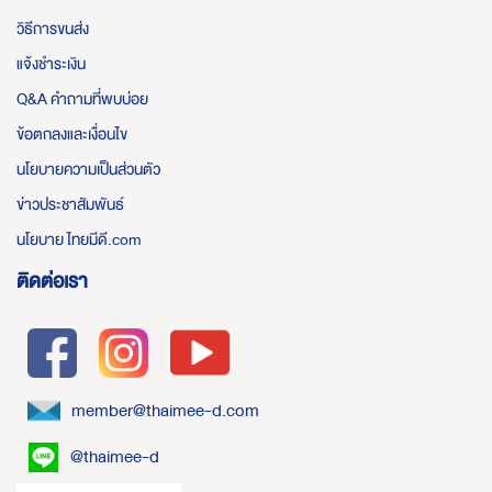
วิธีการขนส่ง
แจ้งชำระเงิน
Q&A คำถามที่พบบ่อย
ข้อตกลงและเงื่อนไข
นโยบายความเป็นส่วนตัว
ข่าวประชาสัมพันธ์
นโยบาย ไทยมีดี.com
ติดต่อเรา
member@thaimee-d.com
@thaimee-d