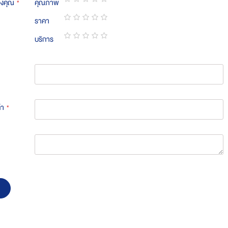
องคุณ
คุณภาพ
1
2
3
4
5
ราคา
star
stars
stars
stars
stars
1
2
3
4
5
บริการ
star
stars
stars
stars
stars
1
2
3
4
5
star
stars
stars
stars
stars
้า