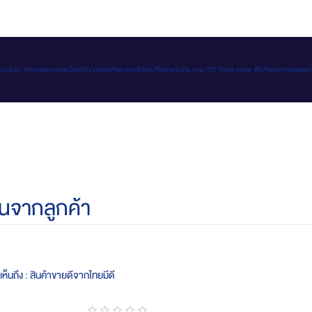
e-d.com/public_html/app/code/Ced/CsVendorReview/Block/Rating/Lists.php:121 Stack trace: #0 /home/t
นจากลูกค้า
ห็นถึง : สินค้าขายดีจากไทยมีดี