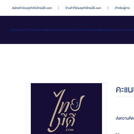
สมัครเข้าร่วมธุรกิจกับไทยมีดี.com
|
ร้านค้าที่ร่วมธุรกิจไทยมีดี.com
|
สำหรับผู้ขาย
: Uncaught Error: Call to a member function getId() on null in /home/thaimeed/domains/thaime
คะแน
ส่งความคิดเ