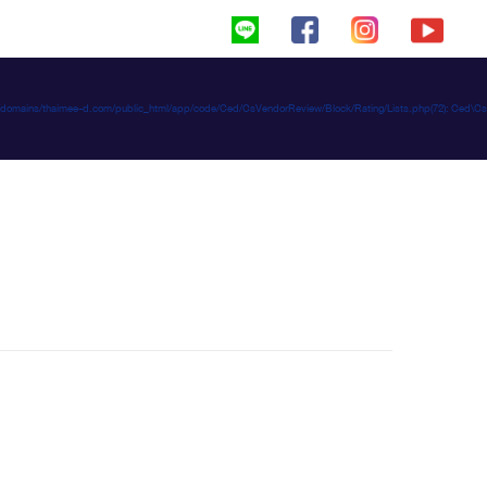
haimeed/domains/thaimee-d.com/public_html/app/code/Ced/CsVendorReview/Block/Rating/Lists.php(72): C