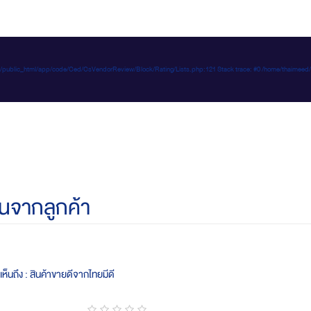
e-d.com/public_html/app/code/Ced/CsVendorReview/Block/Rating/Lists.php:121 Stack trace: #0 /home/t
นจากลูกค้า
ห็นถึง : สินค้าขายดีจากไทยมีดี