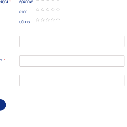
องคุณ
คุณภาพ
1
2
3
4
5
ราคา
star
stars
stars
stars
stars
1
2
3
4
5
บริการ
star
stars
stars
stars
stars
1
2
3
4
5
star
stars
stars
stars
stars
้า