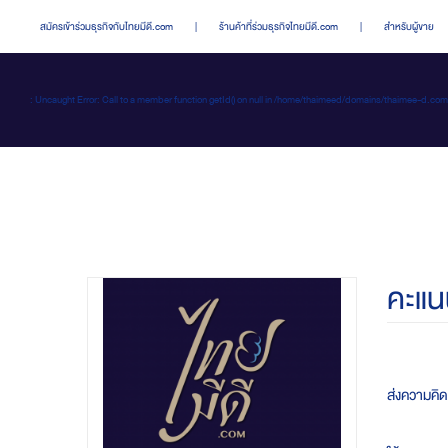
สมัครเข้าร่วมธุรกิจกับไทยมีดี.com
|
ร้านค้าที่ร่วมธุรกิจไทยมีดี.com
|
สำหรับผู้ขาย
: Uncaught Error: Call to a member function getId() on null in /home/thaimeed/domains/thaime
คะแน
ส่งความคิดเ