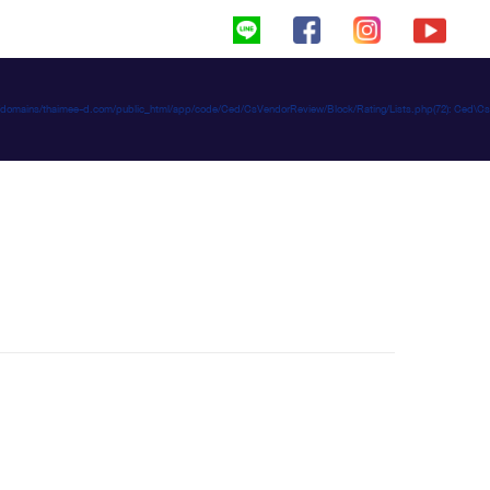
haimeed/domains/thaimee-d.com/public_html/app/code/Ced/CsVendorReview/Block/Rating/Lists.php(72): C