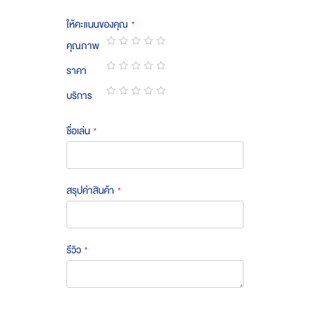
ให้คะแนนของคุณ
คุณภาพ
1
2
3
4
5
ราคา
star
stars
stars
stars
stars
1
2
3
4
5
บริการ
star
stars
stars
stars
stars
1
2
3
4
5
star
stars
stars
stars
stars
ชื่อเล่น
สรุปค่าสินค้า
รีวิว