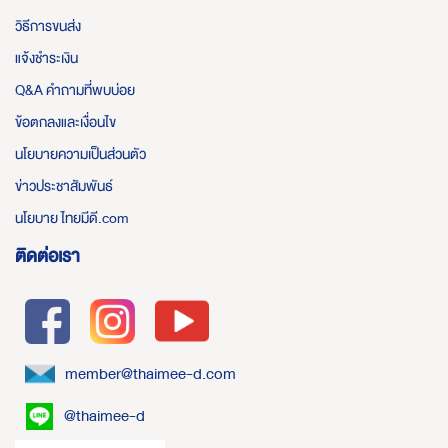
วิธีการขนส่ง
แจ้งชำระเงิน
Q&A คำถามที่พบบ่อย
ข้อตกลงและเงื่อนไข
นโยบายความเป็นส่วนตัว
ข่าวประชาสัมพันธ์
นโยบาย ไทยมีดี.com
ติดต่อเรา
member@thaimee-d.com
@thaimee-d