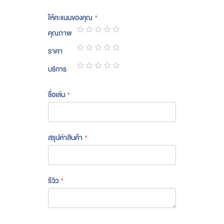
ให้คะแนนของคุณ
คุณภาพ
1
2
3
4
5
ราคา
star
stars
stars
stars
stars
1
2
3
4
5
บริการ
star
stars
stars
stars
stars
1
2
3
4
5
star
stars
stars
stars
stars
ชื่อเล่น
สรุปค่าสินค้า
รีวิว