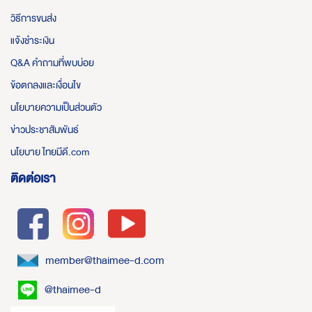
วิธีการขนส่ง
แจ้งชำระเงิน
Q&A คำถามที่พบบ่อย
ข้อตกลงและเงื่อนไข
นโยบายความเป็นส่วนตัว
ข่าวประชาสัมพันธ์
นโยบาย ไทยมีดี.com
ติดต่อเรา
member@thaimee-d.com
@thaimee-d