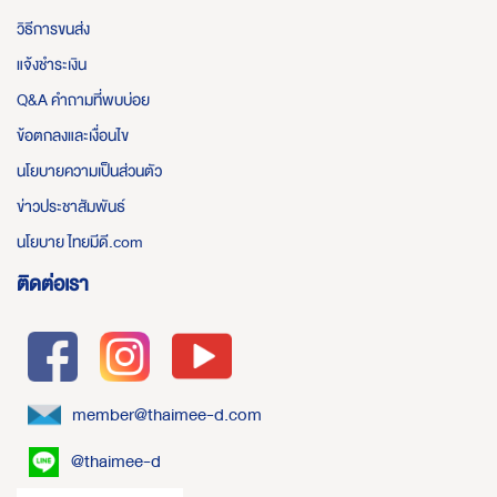
วิธีการขนส่ง
แจ้งชำระเงิน
Q&A คำถามที่พบบ่อย
ข้อตกลงและเงื่อนไข
นโยบายความเป็นส่วนตัว
ข่าวประชาสัมพันธ์
นโยบาย ไทยมีดี.com
ติดต่อเรา
member@thaimee-d.com
@thaimee-d