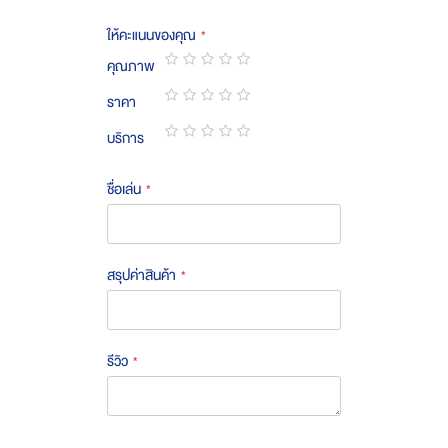
ให้คะแนนของคุณ
คุณภาพ
1
2
3
4
5
ราคา
star
stars
stars
stars
stars
1
2
3
4
5
บริการ
star
stars
stars
stars
stars
1
2
3
4
5
star
stars
stars
stars
stars
ชื่อเล่น
สรุปค่าสินค้า
รีวิว