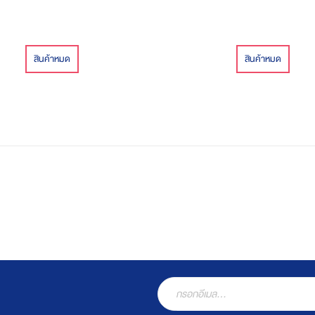
เพียง 250.- 2. Set Happy Family 4 ถ
450.-3. Set Super Family 10 ถุง เพ
**สามารถสอบถามเพิ่มเติมได้ที่ Chat ข
**
สินค้าหมด
สินค้าหมด