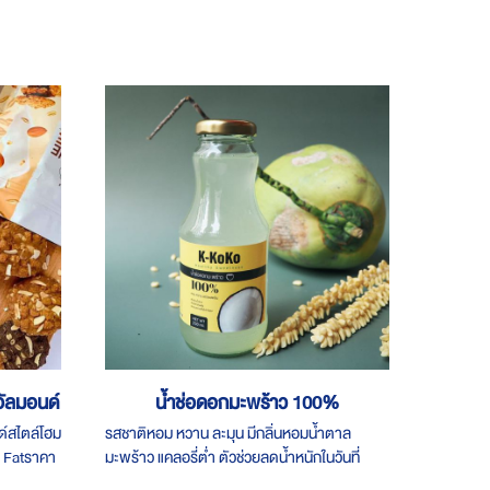
มอัลมอนด์
น้ำช่อดอกมะพร้าว 100%
ด์สไตล์โฮม
รสชาติหอม หวาน ละมุน มีกลิ่นหอมน้ำตาล
 Fatราคา
มะพร้าว แคลอรี่ต่ำ ตัวช่วยลดน้ำหนักในวันที่
 2 ถุง
อยากทานของหวาน