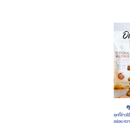
ค
คุกกี้ข้า
อร่อย หว
สอบถามเพิ่