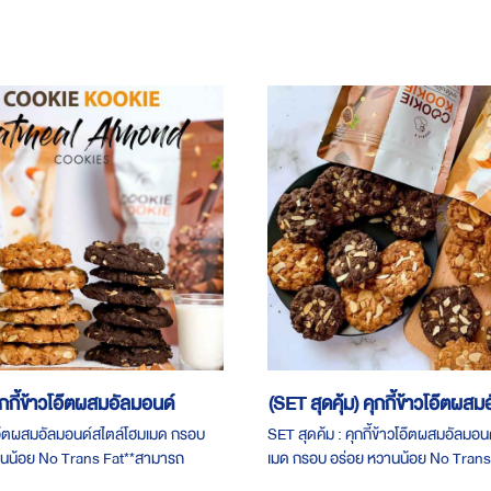
ุกกี้ข้าวโอ๊ตผสมอัลมอนด์
(SET สุดคุ้ม) คุกกี้ข้าวโอ๊ตผส
วโอ๊ตผสมอัลมอนด์สไตล์โฮมเมด กรอบ
SET สุดค้ม : คุกกี้ข้าวโอ๊ตผสมอัลมอน
านน้อย No Trans Fat**สามารถ
เมด กรอบ อร่อย หวานน้อย No Trans
มเติมได้ที่ Chat ของเว็บไซต์ **
โปรโมชั่นเซ็ทสุดคุ้ม1. Set Happy Duo