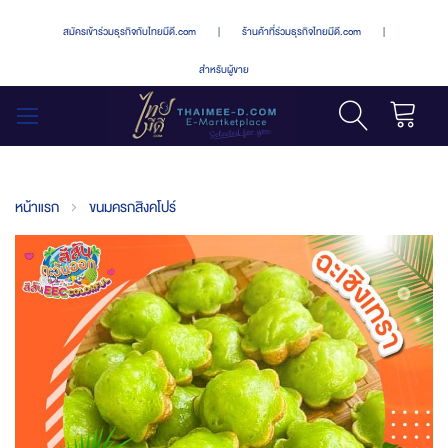
สมัครเข้าร่วมธุรกิจกับไทยมีดี.com
|
ร้านค้าที่ร่วมธุรกิจไทยมีดี.com
|
สำหรับผู้ขาย
รถเข็น
สลับ
เมนู
หน้าแรก
ขนมครกสิงคโปร์
Skip
to
the
end
of
the
images
gallery