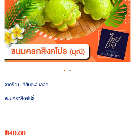
Skip
จากร้าน :
สีสันตะวันออก
to
the
ขนมครกสิงคโปร์
beginning
of
the
images
gallery
฿40.00