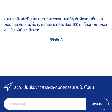
ขนมครกสิงคโปร์ใบเตย ความหอมจากใบเตยแท้ๆ สัมผัสขณะเคี้ยวสุด
เหนียวนุ่ม หนึบ เด้งลิ้น เจ้าแรกตลาดคลองสวน 100 ปี เก็บอุณหภูมิห้อง
2-3 วัน แช่เย็น 1 สัปดาห์
รีวิวสินค้า
ลงทะเบียนรับข่าวสารติดตามกิจกรรมและโปรโมชั่น
ลงทะเบียน