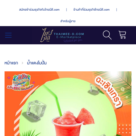
สมัครเข้าร่วมธุรกิจกับไทยมีดี.com
|
ร้านค้าที่ร่วมธุรกิจไทยมีดี.com
|
สำหรับผู้ขาย
รถเข็น
สลับ
เมนู
หน้าแรก
น้ำแตงโมปั่น
Skip
to
the
end
of
the
images
gallery