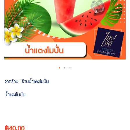
Skip
จากร้าน :
ร้านน้ำแตงโมปั่น
to
the
น้ำแตงโมปั่น
beginning
of
the
images
gallery
฿40.00