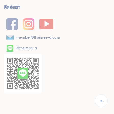
ติดต่อเรา
member@thaimee-d.com
@thaimee-d