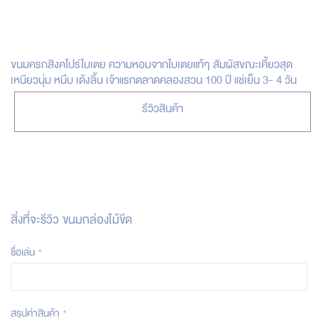
ขนมครกสิงคโปร์ใบเตย ความหอมจากใบเตยแท้ๆ สัมผัสขณะเคี้ยวสุด
เหนียวนุ่ม หนึบ เด้งลิ้น เจ้าแรกตลาดคลองสวน 100 ปี แช่เย็น 3- 4 วัน
รีวิวสินค้า
สิ่งที่จะรีวิว
ขนมกล่องไม้ขีด
ชื่อเล่น
สรุปค่าสินค้า