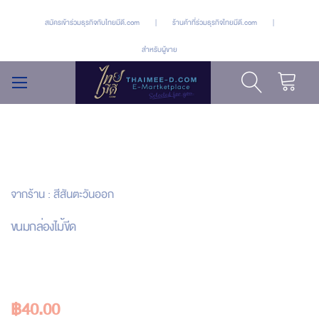
สมัครเข้าร่วมธุรกิจกับไทยมีดี.com
|
ร้านค้าที่ร่วมธุรกิจไทยมีดี.com
|
สำหรับผู้ขาย
รถเข็น
สลับ
เมนู
Skip
Skip
to
to
จากร้าน :
สีสันตะวันออก
the
the
end
beginning
ขนมกล่องไม้ขีด
of
of
the
the
images
images
gallery
gallery
฿40.00