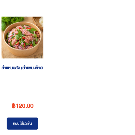
ยำแหนมสด (ยำแหนมข้าวทอดในตำนาน)
฿120.00
หยิบใส่รถเข็น