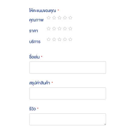
ให้คะแนนของคุณ
คุณภาพ
1
2
3
4
5
ราคา
star
stars
stars
stars
stars
1
2
3
4
5
บริการ
star
stars
stars
stars
stars
1
2
3
4
5
star
stars
stars
stars
stars
ชื่อเล่น
สรุปค่าสินค้า
รีวิว