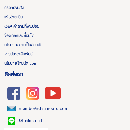
วิธีการขนส่ง
แจ้งชำระเงิน
Q&A คำถามที่พบบ่อย
ข้อตกลงและเงื่อนไข
นโยบายความเป็นส่วนตัว
ข่าวประชาสัมพันธ์
นโยบาย ไทยมีดี.com
ติดต่อเรา
member@thaimee-d.com
@thaimee-d