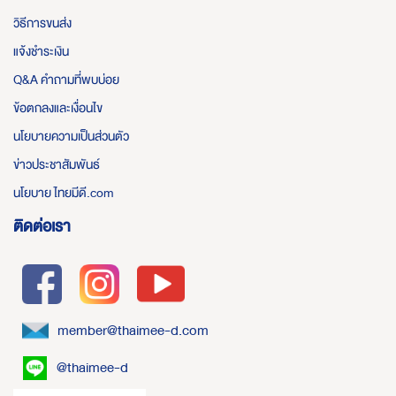
วิธีการขนส่ง
แจ้งชำระเงิน
Q&A คำถามที่พบบ่อย
ข้อตกลงและเงื่อนไข
นโยบายความเป็นส่วนตัว
ข่าวประชาสัมพันธ์
นโยบาย ไทยมีดี.com
ติดต่อเรา
member@thaimee-d.com
@thaimee-d