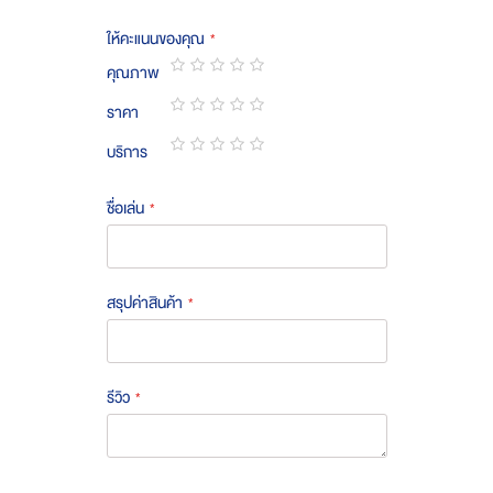
ให้คะแนนของคุณ
คุณภาพ
1
2
3
4
5
ราคา
star
stars
stars
stars
stars
1
2
3
4
5
บริการ
star
stars
stars
stars
stars
1
2
3
4
5
star
stars
stars
stars
stars
ชื่อเล่น
สรุปค่าสินค้า
รีวิว