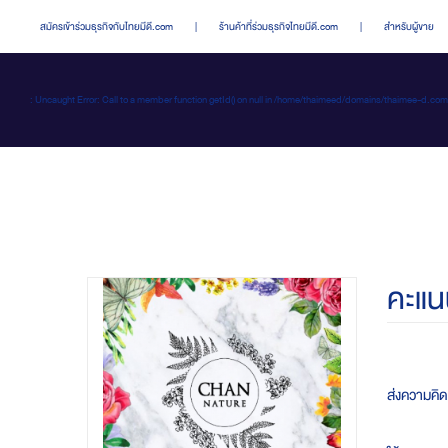
สมัครเข้าร่วมธุรกิจกับไทยมีดี.com
|
ร้านค้าที่ร่วมธุรกิจไทยมีดี.com
|
สำหรับผู้ขาย
: Uncaught Error: Call to a member function getId() on null in /home/thaimeed/domains/thaime
คะแน
ส่งความคิ