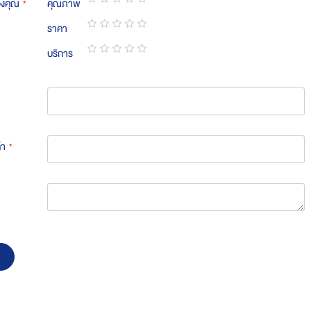
องคุณ
คุณภาพ
1
2
3
4
5
ราคา
star
stars
stars
stars
stars
1
2
3
4
5
บริการ
star
stars
stars
stars
stars
1
2
3
4
5
star
stars
stars
stars
stars
้า