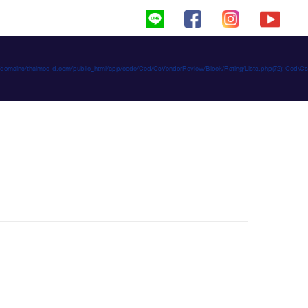
haimeed/domains/thaimee-d.com/public_html/app/code/Ced/CsVendorReview/Block/Rating/Lists.php(72): C