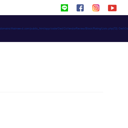
haimeed/domains/thaimee-d.com/public_html/app/code/Ced/CsVendorReview/Block/Rating/Lists.php(72): C