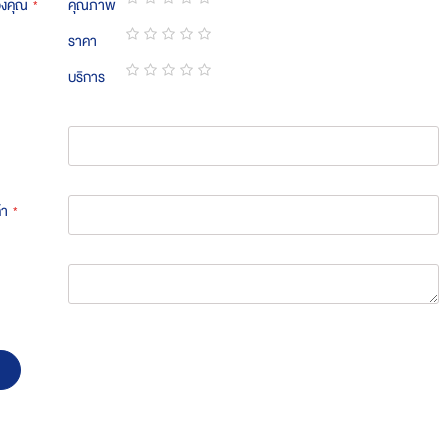
องคุณ
คุณภาพ
1
2
3
4
5
ราคา
star
stars
stars
stars
stars
1
2
3
4
5
บริการ
star
stars
stars
stars
stars
1
2
3
4
5
star
stars
stars
stars
stars
้า