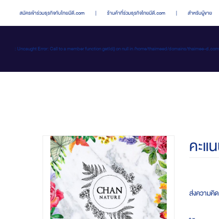
สมัครเข้าร่วมธุรกิจกับไทยมีดี.com
|
ร้านค้าที่ร่วมธุรกิจไทยมีดี.com
|
สำหรับผู้ขาย
: Uncaught Error: Call to a member function getId() on null in /home/thaimeed/domains/thaime
คะแน
ส่งความคิ