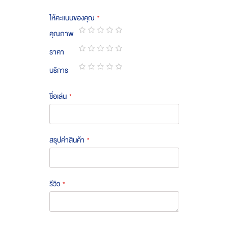
ให้คะแนนของคุณ
คุณภาพ
1
2
3
4
5
ราคา
star
stars
stars
stars
stars
1
2
3
4
5
บริการ
star
stars
stars
stars
stars
1
2
3
4
5
star
stars
stars
stars
stars
ชื่อเล่น
สรุปค่าสินค้า
รีวิว