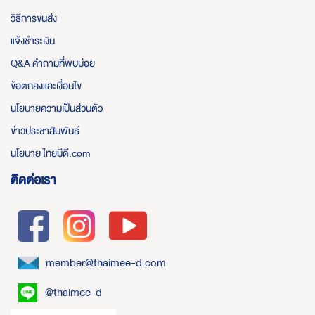
วิธีการขนส่ง
แจ้งชำระเงิน
Q&A คำถามที่พบบ่อย
ข้อตกลงและเงื่อนไข
นโยบายความเป็นส่วนตัว
ข่าวประชาสัมพันธ์
นโยบาย ไทยมีดี.com
ติดต่อเรา
member@thaimee-d.com
@thaimee-d