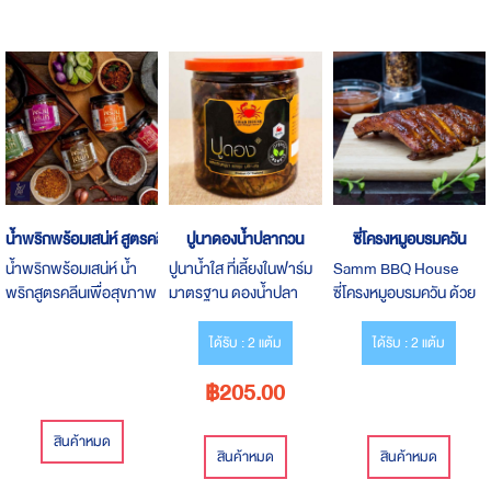
น้ำพริกพร้อมเสน่ห์ สูตรคลีนเพื่อสุขภาพ 5 รสชาติ
ปูนาดองน้ำปลากวน
ซี่โครงหมูอบรมควัน
น้ำพริกพร้อมเสน่ห์ น้ำ
ปูนาน้ำใส ที่เลี้ยงในฟาร์ม
Samm BBQ House
พริกสูตรคลีนเพื่อสุขภาพ
มาตรฐาน ดองน้ำปลา
ซี่โครงหมูอบรมควัน ด้วย
5 รสชาติ แซ่บทุกสูตร ใช้
กวนสูตรพิเศษ เค็มกำลังดี
ไม้ Hickory ไม้ที่
น้ำมันรำข้าว เกลือหิมาลา
หอม..ที่สุด!! ในการทำ
ได้รับ : 2 แต้ม
ได้รับ : 2 แต้ม
ยันในการปรุง
บาร์บีคิว
฿205.00
สินค้าหมด
สินค้าหมด
สินค้าหมด