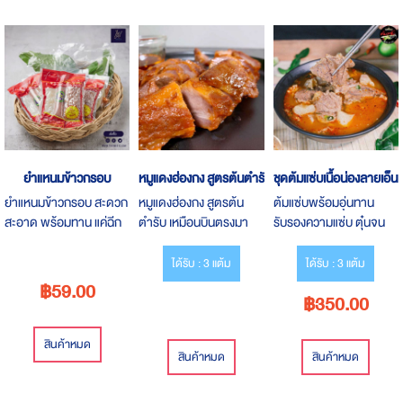
Descending
Direction
ยำแหนมข้าวกรอบ
หมูแดงฮ่องกง สูตรต้นตำรับ
ชุดต้มแซ่บเนื้อน่องลายเอ็นแ
ยำแหนมข้าวกรอบ สะดวก
หมูแดงฮ่องกง สูตรต้น
ต้มแซ่บพร้อมอุ่นทาน
สะอาด พร้อมทาน แค่ฉีก
ตำรับ เหมือนบินตรงมา
รับรองความแซ่บ ตุ๋นจน
ซองยำใครทำก็อร่อย รส
จากฮ่องกง เปิดจอง pre
เปื่อย ละลายในปาก สด
แซ่บ ข้าวกรอบปรุงรสทอด
order หมูแดง ฮ่องกง สูตร
สะอาด ไม่มีกลิ่นคาว
ได้รับ : 3 แต้ม
ได้รับ : 3 แต้ม
ใหม่ทุกวัน จำหน่ายราคา
ต้นตำรับจากฮ่องกงแท้ๆ
฿59.00
฿350.00
ชุดละ 59 บาท น้ำหนัก
ร้านอร่อย
150 กรัม
สินค้าหมด
สินค้าหมด
สินค้าหมด